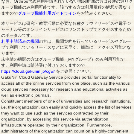
なお、Orthros含め利用申請されていない機関所属の方は後述の通りグ
ループ機能のみ利用可能です。該当する方は利用規程の解釈が異なり
ますので
グループ機能利用ガイドライン
をお読みください。
本サービスは研究・教育活動に必要な各種クラウドサービスや電子ジ
ャーナル等のオンラインサービスにワンストップでアクセスするため
のポータルです。
利用申請済みの機関
の方は、機関契約を行っているサービスやグルー
プで利用しているサービスなどに素早く、簡単に、アクセス可能とな
ります。
未申請の機関の方はグループ機能（MYグループ）のみ利用可能で
す。利用申請は随時受け付けておりますので
https://cloud.gakunin.jp/cgw/
をご参照ください。
GakuNin Cloud Gateway Service provides portal functionality to
access all of the online services from one place, such as the various
cloud services necessary for research and educational activities as
well as electronic journals.
Constituent members of one of universities and research institutions,
i.e. the organization, can easily and quickly access the list of services
they want to use such as the services contracted by their
organization, by accessing this service via authentication
infrastructure operated by their organization. Furthermore,
administrators of the organization can count on a highly-convenient